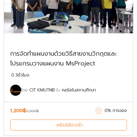
การจัดทำแผนงานด้วยวิธีสายงานวิกฤตและ
โปรแกรมวางแผนงาน MsProject
0
3ชั่วโมง
โดย
CIT KMUTNB
ใน
คอร์สในสถานศึกษา
Original
Current
1,200
฿
0% การจอง
2,500
฿
price
price
หยิบใส่ตะกร้า
was:
is:
2,500฿.
1,200฿.